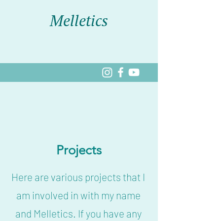
Melletics
Projects
Here are various projects that I
am involved in with my name
and Melletics. If you have any