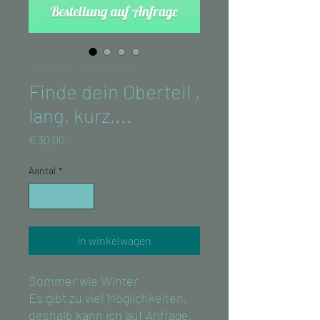
Productcode: 284215376135191
Finde dein Oberteil ,
lang, kurz,...
Prijs
€ 30,00
Aantal
*
In winkelwagen
Sommer wie Winter
Es gibt zu viel Möglichkeiten,
deshalb kann ich auf Anfrage,