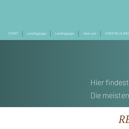
START
Landingpage
Landingpage
Über uns
OVER MIJ & ME
Hier findes
Die meisten
R