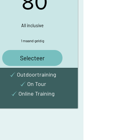
80
All inclusive
1 maand geldig
Selecteer
Outdoortraining
On Tour
Online Training