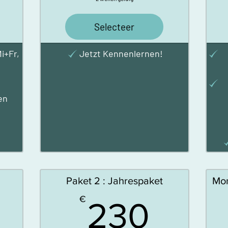
Selecteer
i+Fr,
Jetzt Kennenlernen!
en
Paket 2 : Jahrespaket
Mon
0€
230
€
230