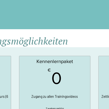
gsmöglichkeiten
Kennenlernpaket
19,95€
0€
€
0
urs (6
Zugang zu allen Trainingsvideos
Zeitl
2 weken geldig