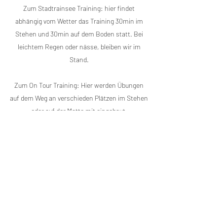
Zum Stadtrainsee Training: hier findet
abhängig vom Wetter das Training 30min im
Stehen und 30min auf dem Boden statt. Bei
leichtem Regen oder nässe, bleiben wir im
Stand.
Zum On Tour Training: Hier werden Übungen
auf dem Weg an verschieden Plätzen im Stehen
oder auf der Matte mit eingebaut.
Ich freue mich euch bald bei Melletics
Willkommen zu heißen und euch ein
einzigartiges Erlebnis näher zu bringen.
Anmeldung oder Buchung direkt hier auf der
Seite. Kontaktiert mich per Email oder
telefonisch für mehr Infos oder Fragen.