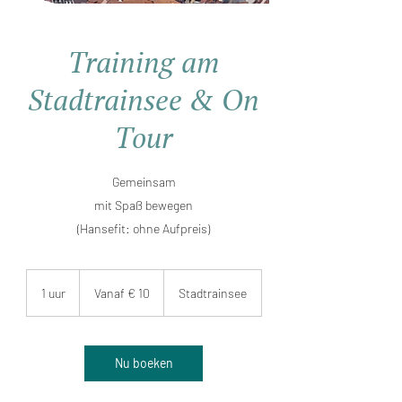
Training am
Stadtrainsee & On
Tour
Gemeinsam
mit Spaß bewegen
(Hansefit: ohne Aufpreis)
Vanaf
10
1 uur
1
Vanaf € 10
Stadtrainsee
euro
u
u
Nu boeken