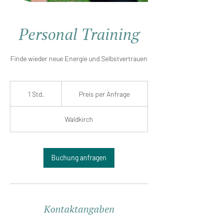
Personal Training
Finde wieder neue Energie und Selbstvertrauen
Preis
per
1 Std.
1
Preis per Anfrage
Anfrage
S
t
Waldkirch
d
Buchung anfragen
Kontaktangaben