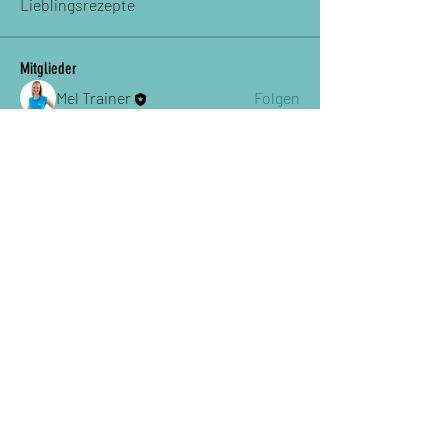
Lieblingsrezepte
Mitglieder
Mel Trainer
Folgen
Alle Mitglieder anzeigen (1)
Bleibe auf dem Laufenden
Subscribe / Abonniere Newsletter
Senden