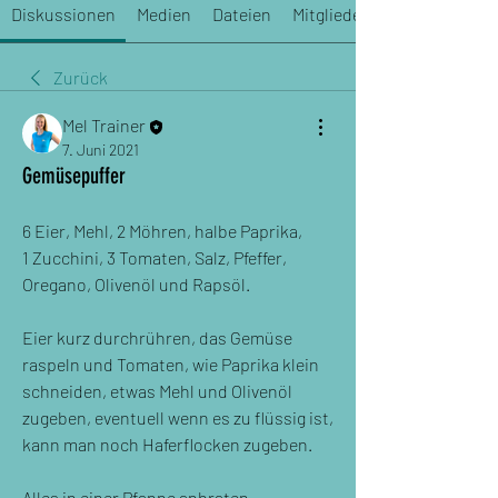
Diskussionen
Medien
Dateien
Mitglieder
Zurück
Mel Trainer
7. Juni 2021
Gemüsepuffer
6 Eier, Mehl, 2 Möhren, halbe Paprika, 
1 Zucchini, 3 Tomaten, Salz, Pfeffer, 
Oregano, Olivenöl und Rapsöl.
Eier kurz durchrühren, das Gemüse 
raspeln und Tomaten, wie Paprika klein 
schneiden, etwas Mehl und Olivenöl 
zugeben, eventuell wenn es zu flüssig ist, 
kann man noch Haferflocken zugeben.
Alles in einer Pfanne anbraten. 