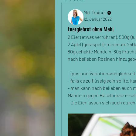
Mel Trainer
12. Januar 2022
Energiebrot ohne Mehl
2 Eier (etwas verrühren), 500g Qu
2 Äpfel (geraspelt), minimum 250
80g gehakte Mandeln, 80g Früchte
nach belieben Rosinen hinzugebe
Tipps und Variationsmöglichkeit
- falls es zu flüssig sein sollte
- man kann nach belieben auch m
Mandeln gegen Haselnüsse erset
- Die Eier lassen sich auch durc