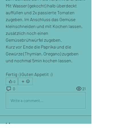
Mit Wasser (gekocht) halb überdeckt 
auffüllen und 2x passierte Tomaten 
zugeben. Im Anschluss das Gemüse 
kleinschneiden und mit Kochen lassen, 
zusätzlich noch einen 
Gemüsebrühwürfel zugeben. 
Kurz vor Ende die Paprika und die 
Gewürze (Thymian, Oregano) zugeben 
und nochmal 5min kochen lassen. 
Fertig :) Guten Appetit :) 
0
0
21
Write a comment...
Info